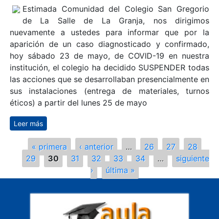
Estimada Comunidad del Colegio San Gregorio
de La Salle de La Granja, nos dirigimos
nuevamente a ustedes para informar que por la
aparición de un caso diagnosticado y confirmado,
hoy sábado 23 de mayo, de COVID-19 en nuestra
institución, el colegio ha decidido SUSPENDER todas
las acciones que se desarrollaban presencialmente en
sus instalaciones (entrega de materiales, turnos
éticos) a partir del lunes 25 de mayo
Leer más
sobre Comunicado oficial de suspensión de
actividades y turnos éticos
Páginas
« primera
‹ anterior
…
26
27
28
29
30
31
32
33
34
…
siguiente
›
última »