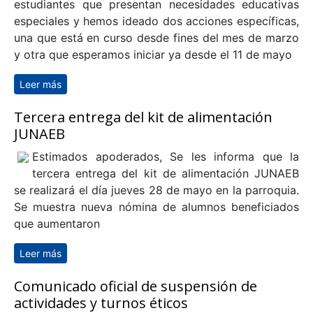
Anterior
Sigu
estudiantes que presentan necesidades educativas
especiales y hemos ideado dos acciones específicas,
una que está en curso desde fines del mes de marzo
y otra que esperamos iniciar ya desde el 11 de mayo
Leer más
sobre Información equipo multidisciplinario
Tercera entrega del kit de alimentación
JUNAEB
Estimados apoderados, Se les informa que la
tercera entrega del kit de alimentación JUNAEB
se realizará el día jueves 28 de mayo en la parroquia.
Se muestra nueva nómina de alumnos beneficiados
que aumentaron
Leer más
sobre Tercera entrega del kit de alimentación JUNAEB
Comunicado oficial de suspensión de
actividades y turnos éticos