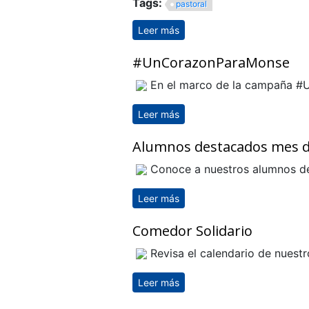
Tags:
pastoral
Leer más
sobre Primera Comunión
#UnCorazonParaMonse
En el marco de la campaña #U
Leer más
sobre #UnCorazonParaMon
Alumnos destacados mes d
Conoce a nuestros alumnos d
Leer más
sobre Alumnos destacados 
Comedor Solidario
Revisa el calendario de nuest
Leer más
sobre Comedor Solidario