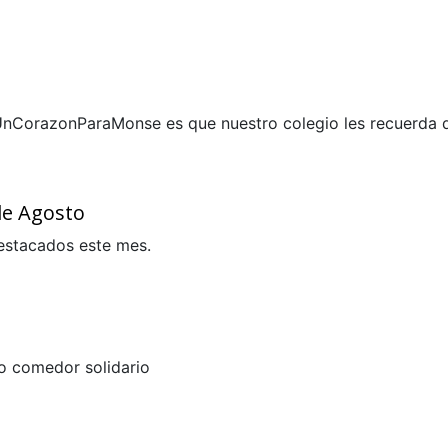
nCorazonParaMonse es que nuestro colegio les recuerda q
se
e Agosto
estacados este mes.
mes de Agosto
ro comedor solidario