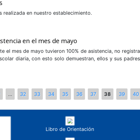
s
s realizada en nuestro establecimiento.
turales
stencia en el mes de mayo
te el mes de mayo tuvieron 100% de asistencia, no registra
escolar diaria, con esto solo demuestran, ellos y sus padr
n asistencia en el mes de mayo
r
…
32
33
34
35
36
37
38
39
40
Libro de Orientación