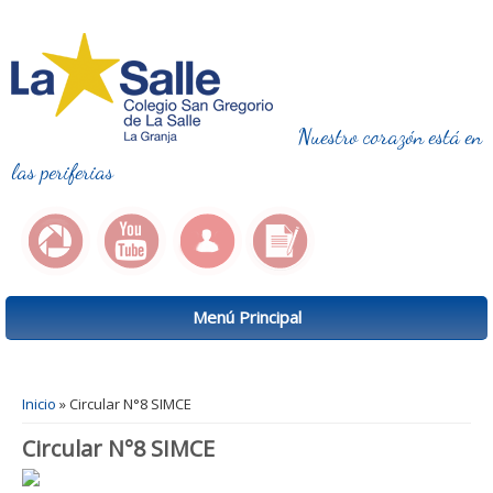
Nuestro corazón está en
las periferias
Menú Principal
Se encuentra usted aquí
Inicio
» Circular N°8 SIMCE
Circular N°8 SIMCE