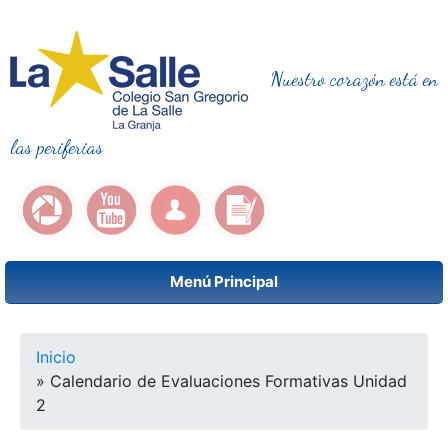
Nuestro corazón está en
las periferias
Menú Principal
Se encuentra usted aquí
Inicio
» Calendario de Evaluaciones Formativas Unidad
2