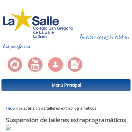
Nuestro corazón está en
las periferias
Menú Principal
Se encuentra usted aquí
Inicio
» Suspensión de talleres extraprogramáticos
Suspensión de talleres extraprogramáticos