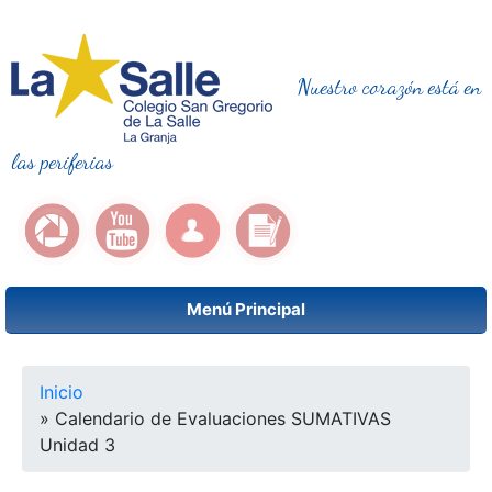
Nuestro corazón está en
las periferias
Menú Principal
Se encuentra usted aquí
Inicio
» Calendario de Evaluaciones SUMATIVAS
Unidad 3