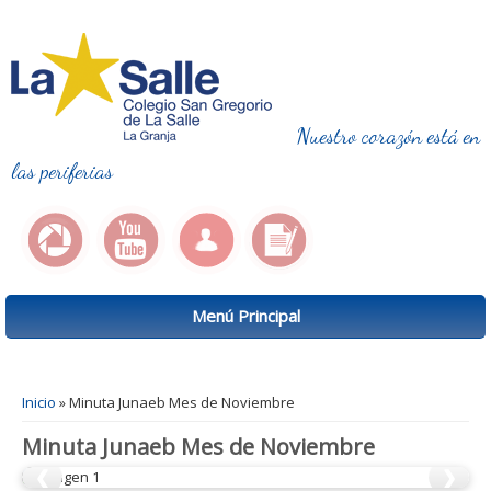
Nuestro corazón está en
las periferias
Menú Principal
Se encuentra usted aquí
Inicio
» Minuta Junaeb Mes de Noviembre
Minuta Junaeb Mes de Noviembre
❮
❯