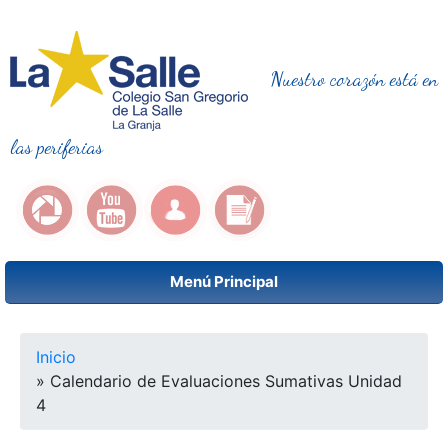
Nuestro corazón está en
las periferias
Menú Principal
Se encuentra usted aquí
Inicio
» Calendario de Evaluaciones Sumativas Unidad
4