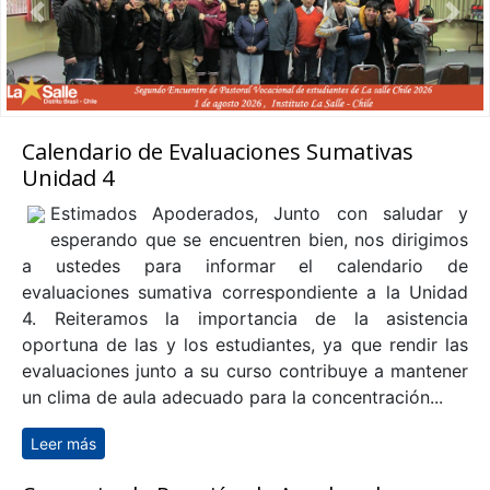
Anterior
Sigu
Calendario de Evaluaciones Sumativas
Unidad 4
Estimados Apoderados, Junto con saludar y
esperando que se encuentren bien, nos dirigimos
a ustedes para informar el calendario de
evaluaciones sumativa correspondiente a la Unidad
4. Reiteramos la importancia de la asistencia
oportuna de las y los estudiantes, ya que rendir las
evaluaciones junto a su curso contribuye a mantener
un clima de aula adecuado para la concentración...
Leer más
sobre Calendario de Evaluaciones Sumativas Unidad 4