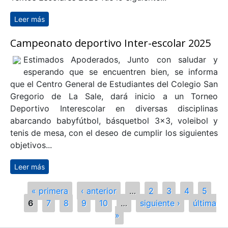
Leer más
sobre Informativo sobre textos escolares año 2026
Campeonato deportivo Inter-escolar 2025
Estimados Apoderados, Junto con saludar y
esperando que se encuentren bien, se informa
que el Centro General de Estudiantes del Colegio San
Gregorio de La Sale, dará inicio a un Torneo
Deportivo Interescolar en diversas disciplinas
abarcando babyfútbol, básquetbol 3x3, voleibol y
tenis de mesa, con el deseo de cumplir los siguientes
objetivos...
Leer más
sobre Campeonato deportivo Inter-escolar 2025
Páginas
« primera
‹ anterior
…
2
3
4
5
6
7
8
9
10
…
siguiente ›
última
»