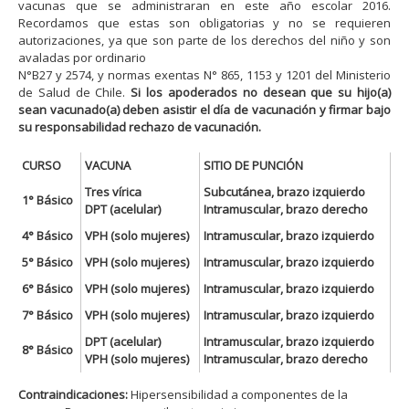
vacunas que se administraran en este año escolar 2016.
Recordamos que estas son obligatorias y no se requieren
autorizaciones, ya que son parte de los derechos del niño y son
avaladas por ordinario
N°B27 y 2574, y normas exentas N° 865, 1153 y 1201 del Ministerio
de Salud de Chile.
Si los apoderados no desean que su hijo(a)
sean vacunado(a) deben asistir el día de vacunación y firmar bajo
su responsabilidad rechazo de vacunación.
CURSO
VACUNA
SITIO DE PUNCIÓN
Tres vírica
Subcutánea, brazo izquierdo
1° Básico
DPT (acelular)
Intramuscular, brazo derecho
4° Básico
VPH (solo mujeres)
Intramuscular, brazo izquierdo
5° Básico
VPH (solo mujeres)
Intramuscular, brazo izquierdo
6° Básico
VPH (solo mujeres)
Intramuscular, brazo izquierdo
7° Básico
VPH (solo mujeres)
Intramuscular, brazo izquierdo
DPT (acelular)
Intramuscular, brazo izquierdo
8° Básico
VPH (solo mujeres)
Intramuscular, brazo derecho
Contraindicaciones:
Hipersensibilidad a componentes de la