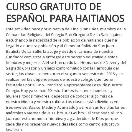
CURSO GRATUITO DE
ESPAÑOL PARA HAITIANOS
Esta actividad nace por iniciativa del Hno. Juan Báez, miembro de la
Comunidad Religiosa del Colegio San Gregorio De La Salle, quien
escuchando la necesidad de la población de haitianos que ha
llegado a nuestra población y al Comedor Solidario San Juan
Bautista De La Salle, la acoge y desde el carisma de nuestro
Fundador comienza a entregar este servicio educativo a estos
hombres y mujeres. A él se han unido las Hermanas de Never y del
Sagrado Corazón y un laico comprometido con la Parroquia del
sector, las clases comenzaron el segundo semestre del 2016 y se
realizan en las dependencias de nuestro colegio que fueron
facilitadas por el Hno. Francisco, Representante Legal de nuestro
Colegio. Hoy ya suman 60 estudiantes haitianos, hombres y
mujeres, todos mayores, deseosos de conocer algo más de
nuestro idioma y nuestra cultura. Las clases están divididas en
tres niveles: Básico, Medio y Avanzado y se realizan los días lunes
miércoles y viernes de 20.00 hrs. a 21.45 hrs. Felicitaciones al Hno.
Juan por esta hermosa iniciativa y agradecidos de Dios porque
cada día nos presenta nuevos desafíos como centro educativo
lasallista.