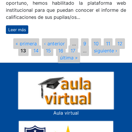
Estimados padres y apoderados, Junto con
saludar y esperando que se encuentren bien,
informamos a ustedes que, con el propósito de dar
cumplimiento a nuestro reglamento de evaluación y
brindar a las familias un acceso al reporte de
calificaciones que sea asequible, adecuado y
oportuno, hemos habilitado la plataforma web
institucional para que puedan conocer el informe de
calificaciones de sus pupilas/os...
Leer más
sobre Circular N° 13 Ingreso a Plataforma
Páginas
« primera
‹ anterior
…
9
10
11
12
13
14
15
16
17
…
siguiente ›
última »