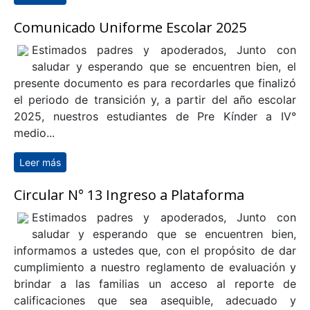
con fidelidad y perseverancia lo que se les ha
encomendado, convencidos de que el fruto llegará a
su debido tiempo” . Hoy, sus frutos son ejemplo vivo
de ese mensaje. ¡Sigan soñando en grande y
alcanzando metas!
Leer más
sobre ¡Orgullo Lasallista!
Comunicado Uniforme Escolar 2025
Estimados padres y apoderados, Junto con
saludar y esperando que se encuentren bien, el
presente documento es para recordarles que finalizó
el periodo de transición y, a partir del año escolar
2025, nuestros estudiantes de Pre Kínder a IV°
medio...
Leer más
sobre Comunicado Uniforme Escolar 2025
Circular N° 13 Ingreso a Plataforma