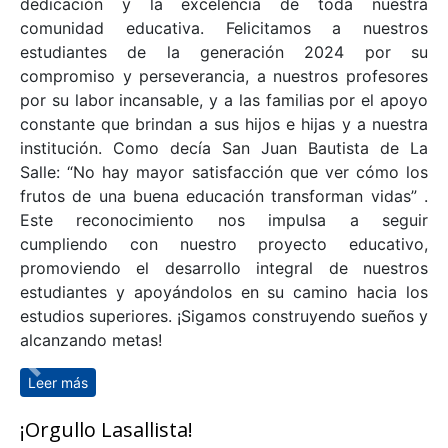
anunciar que nuestro Colegio San Gregorio de La
Salle ha sido destacado por Diario La Tercera como
el primer lugar en puntajes PAES de nuestra comuna,
alcanzando una posición destacada en el ranking
nacional (#926 dentro de los 1.000 mejores colegios
de Chile). Este logro es un reflejo del esfuerzo, la
dedicación y la excelencia de toda nuestra
comunidad educativa. Felicitamos a nuestros
estudiantes de la generación 2024 por su
compromiso y perseverancia, a nuestros profesores
por su labor incansable, y a las familias por el apoyo
constante que brindan a sus hijos e hijas y a nuestra
institución. Como decía San Juan Bautista de La
Salle: “No hay mayor satisfacción que ver cómo los
frutos de una buena educación transforman vidas” .
Anterior
Sigu
Este reconocimiento nos impulsa a seguir
cumpliendo con nuestro proyecto educativo,
promoviendo el desarrollo integral de nuestros