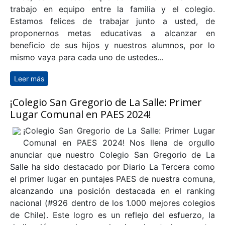
Listado Útiles Escolares 2025
Estimados padres y apoderados, Junto con
saludar y esperando que se encuentren bien, Nos
complace dirigirnos a usted e informar sobre los
requerimientos para el año escolar 2025. Es
importante recordar que el proceso educativo de los
niños, es un desafío que se debe enfrentar en un
trabajo en equipo entre la familia y el colegio.
Estamos felices de trabajar junto a usted, de
proponernos metas educativas a alcanzar en
beneficio de sus hijos y nuestros alumnos, por lo
mismo vaya para cada uno de ustedes...
Leer más
sobre Listado Útiles Escolares 2025
¡Colegio San Gregorio de La Salle: Primer
Lugar Comunal en PAES 2024!
¡Colegio San Gregorio de La Salle: Primer Lugar
Comunal en PAES 2024! Nos llena de orgullo