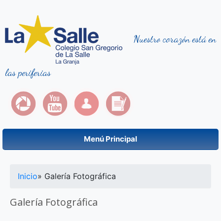
Nuestro corazón está en
las periferias
Menú Principal
Se encuentra usted aquí
Inicio
» Galería Fotográfica
Galería Fotográfica