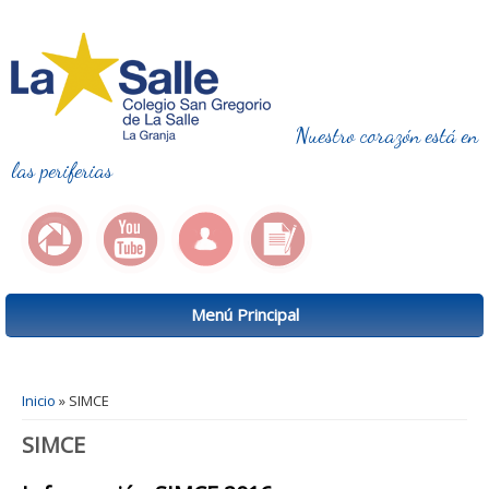
Nuestro corazón está en
las periferias
Menú Principal
Se encuentra usted aquí
Inicio
» SIMCE
SIMCE